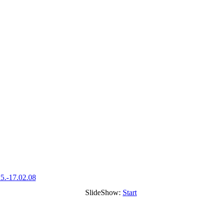
5.-17.02.08
SlideShow:
Start