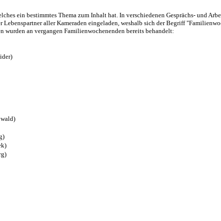
elches ein bestimmtes Thema zum Inhalt hat. In verschiedenen Gesprächs- und Arb
 Lebenspartner aller Kameraden eingeladen, weshalb sich der Begriff "Familienwoc
men wurden an vergangen Familienwochenenden bereits behandelt:
er)
ald)
g)
k)
g)