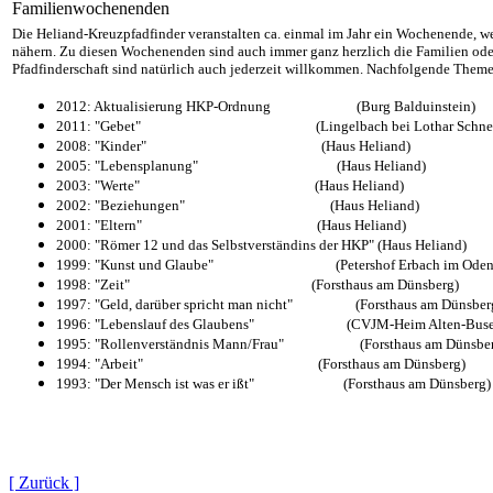
Familienwochenenden
Die Heliand-Kreuzpfadfinder veranstalten ca. einmal im Jahr ein Wochenende, w
nähern. Zu diesen Wochenenden sind auch immer ganz herzlich die Familien oder
Pfadfinderschaft sind natürlich auch jederzeit willkommen. Nachfolgende The
2012: Aktualisierung HKP-Ordnung
(Burg Balduinstein)
2011: "Gebet" (Lingelbach bei Lothar Schneid
2008: "Kinder" (Haus Heliand)
2005: "Lebensplanung"
(Haus Heliand)
2003: "Werte" (Haus Heliand)
2002: "Beziehungen" (Haus Heliand)
2001: "Eltern" (Haus Heliand)
2000: "Römer 12 und das Selbstverständins der HKP" (Haus Heliand)
1999: "Kunst und Glaube" (Petershof Erbach im Odenw
1998: "Zeit" (Forsthaus am Dünsberg)
1997: "Geld, darüber spricht man nicht" (Forsthaus am Dünsber
1996: "Lebenslauf des Glaubens" (CVJM-Heim Alten-Buse
1995: "Rollenverständnis Mann/Frau" (Forsthaus am Dünsber
1994: "Arbeit" (Forsthaus am Dünsberg)
1993: "Der Mensch ist was er ißt" (Forsthaus am Dünsberg)
[ Zurück ]