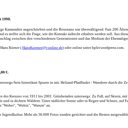
t 1998.
e Kamaraden angeschrieben und die Resonanz war überwältigend. Fast 200 Ältere h
nd es stellte sich die Frage, wie der Kontakt aufrecht erhalten werden soll. Aus d
ckenschlag zwischen den verschiedenen Generationen und das Medium der Ehemaligen
 Hans Körner (
HansKoerner@t-online.de
) oder online unter hpler.wordpress.com.
,00 €.
nterwegs-Sein hinterlässt Spuren in mir. Heliand-Pfadfinder - Wanderer durch die Z
hen des Kreuzes von 1911 bis 2001. Grünhemden unterwegs: Zu Fuß, auf Skiern, mit
aße und in dichten Wäldern. Unter südlicher Sonne oder in Regen und Schnee, auf 
as "Woher", "Wohin", "Warum" an.
 Jugendkultur. Mehr als 56.000 Fotos wurden gesichtet und die Besten ausgewählt.