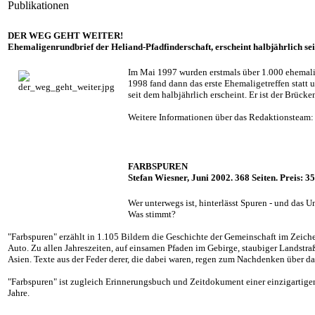
Publikationen
DER WEG GEHT WEITER!
Ehemaligenrundbrief der Heliand-Pfadfinderschaft, erscheint halbjährlich sei
Im Mai 1997 wurden erstmals über 1.000 ehemalig
1998 fand dann das erste Ehemaligetreffen statt u
seit dem halbjährlich erscheint. Er ist der Brü
Weitere Informationen über das Redaktionsteam:
FARBSPUREN
Stefan Wiesner, Juni 2002. 368 Seiten.
Preis: 35
Wer unterwegs ist, hinterlässt Spuren - und das U
Was stimmt?
"Farbspuren" erzählt in 1.105 Bildern die Geschichte der Gemeinschaft im Zeic
Auto. Zu allen Jahreszeiten, auf einsamen Pfaden im Gebirge, staubiger Landstr
Asien. Texte aus der Feder derer, die dabei waren, regen zum Nachdenken über d
"Farbspuren" ist zugleich Erinnerungsbuch und Zeitdokument einer einzigartigen
Jahre.