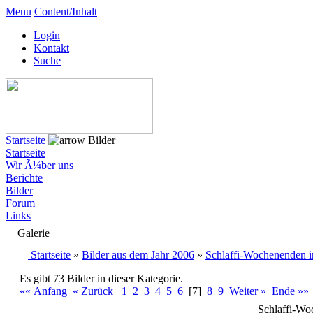
Menu
Content/Inhalt
Login
Kontakt
Suche
Startseite
Bilder
Startseite
Wir Ã¼ber uns
Berichte
Bilder
Forum
Links
Galerie
Startseite
»
Bilder aus dem Jahr 2006
»
Schlaffi-Wochenenden i
Es gibt 73 Bilder in dieser Kategorie.
«« Anfang
« Zurück
1
2
3
4
5
6
[7]
8
9
Weiter »
Ende »»
Schlaffi-Wo