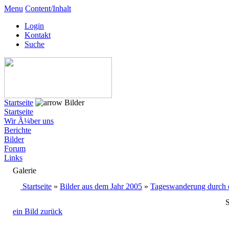
Menu
Content/Inhalt
Login
Kontakt
Suche
Startseite
Bilder
Startseite
Wir Ã¼ber uns
Berichte
Bilder
Forum
Links
Galerie
Startseite
»
Bilder aus dem Jahr 2005
»
Tageswanderung durch 
S
ein Bild zurück