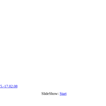
5.-17.02.08
SlideShow:
Start